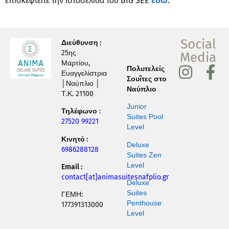
επισκεφτείτε την ιστοσελίδα του BIG SEE
εδώ
.
Social
Διεύθυνση :
25ης
Media
Μαρτίου,
I
F
Πολυτελείς
Ευαγγελίστρια
Σουΐτες στο
n
a
│Ναύπλιο │
Ναύπλιο
Τ.Κ. 21100
s
c
Junior
Τηλέφωνο
:
t
e
Suites Pool
27520 99221
Level
a
b
Κινητό :
g
o
Deluxe
6986288128
Suites Zen
r
o
Level
Email :
a
k
contact[at]animasuitesnafplio.gr
Deluxe
m
-
Suites
ΓΕΜΗ:
Penthouse
177391313000
f
Level