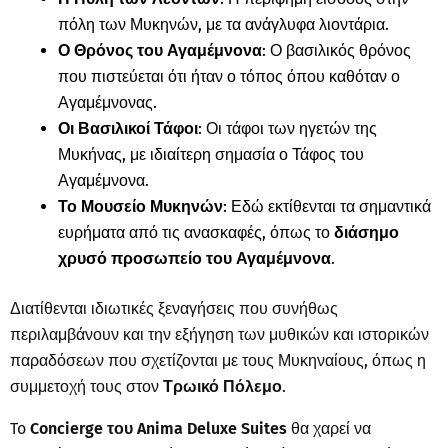
πόλη των Μυκηνών, με τα ανάγλυφα λιοντάρια.
Ο Θρόνος του Αγαμέμνονα
: Ο βασιλικός θρόνος
που πιστεύεται ότι ήταν ο τόπος όπου καθόταν ο
Αγαμέμνονας.
Οι Βασιλικοί Τάφοι
: Οι τάφοι των ηγετών της
Μυκήνας, με ιδιαίτερη σημασία ο Τάφος του
Αγαμέμνονα.
Το Μουσείο Μυκηνών
: Εδώ εκτίθενται τα σημαντικά
ευρήματα από τις ανασκαφές, όπως το
διάσημο
χρυσό προσωπείο του Αγαμέμνονα
.
Διατίθενται ιδιωτικές ξεναγήσεις που συνήθως
περιλαμβάνουν και την εξήγηση των μυθικών και ιστορικών
παραδόσεων που σχετίζονται με τους Μυκηναίους, όπως η
συμμετοχή τους στον
Τρωικό Πόλεμο
.
To
Concierge του
Anima
Deluxe
Suites
θα χαρεί να