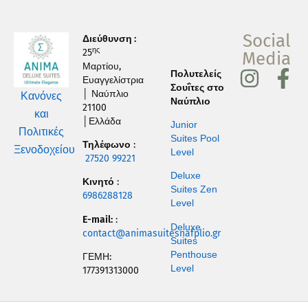
Social
Διεύθυνση :
ης
25
Media
Μαρτίου,
I
F
Πολυτελείς
Ευαγγελίστρια
Σουΐτες στο
n
a
│ Ναύπλιο
Κανόνες
Ναύπλιο
21100
s
c
και
│Ελλάδα
Junior
Πολιτικές
t
e
Suites Pool
Τηλέφωνο
:
Ξενοδοχείου
Level
a
b
27520 99221
g
o
Deluxe
Κινητό
:
Suites Zen
r
o
6986288128
Level
a
k
E-mail:
:
Deluxe
contact@animasuitesnafplio.gr
m
-
Suites
Penthouse
ΓΕΜΗ:
f
Level
177391313000