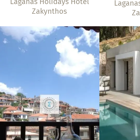
Laganas Holidays Hotel
Lagana
Zakynthos
Za