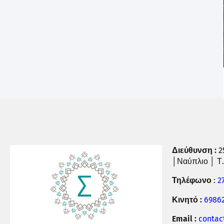
Διεύθυνση :
2
│Ναύπλιο │ Τ.
Τηλέφωνο
:
2
Κινητό :
6986
Email :
contac