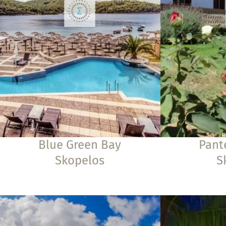
Blue Green Bay
Pant
Skopelos
S