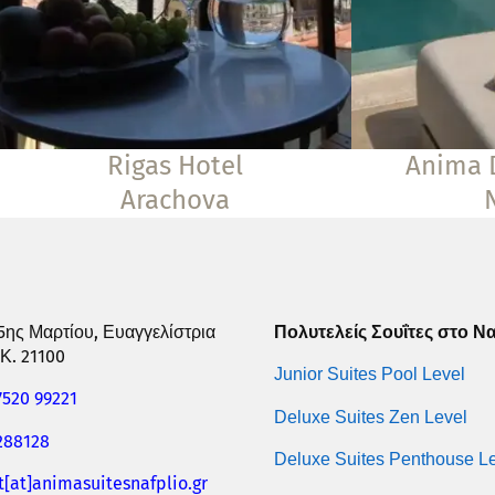
Rigas Hotel
Anima 
Arachova
5ης Μαρτίου, Ευαγγελίστρια
Πολυτελείς Σουΐτες στο Ν
Κ. 21100
Junior Suites Pool Level
7520 99221
Deluxe Suites Zen Level
288128
Deluxe Suites Penthouse L
t[at]animasuitesnafplio.gr