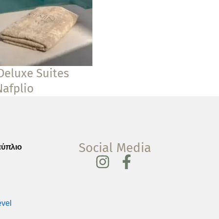
Deluxe Suites
Nafplio
Social Media
αύπλιο
I
F
n
a
s
c
t
e
evel